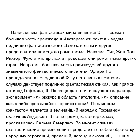
Величайшим фантастикой мира является Э. Т. Гофман,
большая часть произведений которого относится к видам
подлинно-фантастического. Замечательны и другие
представители немецкого романтизма: Новалис, Тик, Жан Поль
Рихтер, Фуке и мн. др., как и представители романтизма других
стран. Напротив, большая часть произведений другого
знаменитого фантастического писателя, Эдгара По,
принадлежит к неподлинной Ф.; у него лишь в немногих
случаях действует подлинно фантастиская стихия. Как прямой
антипод Гофмана, Э. По чаще дает почти научного характера
эксперимент или экскурс в область патологии, или описание
каких-либо чрезвычайных происшествий. Подлинным
фантастом является и величайший наряду с Гофманом
сказочник Андерсен. В наше время, как автор сказок,
прославилась Сельма Лагерлеф. Во многих случаях
фантастические произведения представляют собой обработку
народных верований, преданий, легенд и сказаний, — к ним