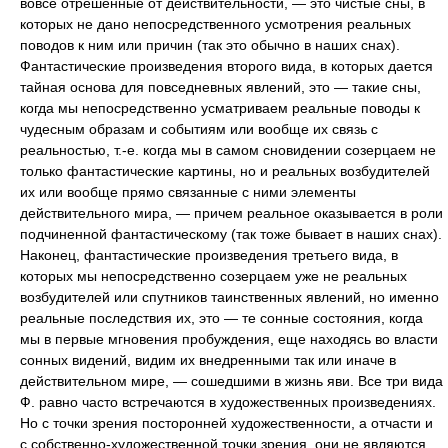
вовсе отрешенные от действительности, — это чистые сны, в
которых не дано непосредственного усмотрения реальных
поводов к ним или причин (так это обычно в наших снах).
Фантастические произведения второго вида, в которых дается
тайная основа для повседневных явлений, это — такие сны,
когда мы непосредственно усматриваем реальные поводы к
чудесным образам и событиям или вообще их связь с
реальностью, т.-е. когда мы в самом сновидении созерцаем не
только фантастические картины, но и реальных возбудителей
их или вообще прямо связанные с ними элементы
действительного мира, — причем реальное оказывается в роли
подчиненной фантастическому (так тоже бывает в наших снах).
Наконец, фантастические произведения третьего вида, в
которых мы непосредственно созерцаем уже не реальных
возбудителей или спутников таинственных явлений, но именно
реальные последствия их, это — те сонные состояния, когда
мы в первые мгновения пробуждения, еще находясь во власти
сонных видений, видим их внедренными так или иначе в
действительном мире, — сошедшими в жизнь яви. Все три вида
Ф. равно часто встречаются в художественных произведениях.
Но с точки зрения посторонней художественности, а отчасти и
с собственно-художественной точки зрения, они не являются