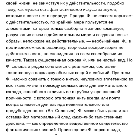
своей жизни, не заимствуя их у действительности, подобно
тому, как музыка есть фантастическое искусство звуков,
которых и вовсе нет в природе. Правда, Ф. не совсем порывает
с действительностью, по крайней мере пользуется ее
элементами, которые только свободно и заново компанует,
разрушая их связи в действительном мире и создавая новые
образы, непохожие на действительные, — необычайные. Ф., в
противоположность реализму, творчески воспроизводит не
действительность, но сновидения во всем своеобразии их
качеств. Такова существенная основа Ф. или ее чистый вид. Но
Ф. сплошь и рядом сочетается с реализмом, составляя
таинственную подкладку обычных вещей и событий. При этом
Ф. «можно сравнить с тонкою нитью, неуловимо вплетенною во
всю ткань жизни и повсюду мелькающею для внимательного
взгляда, способного отличить ее в грубом узоре внешней
причинности, с которою эта тонкая нить всегда или почти
всегда сливается для взгляда невнимательного или
предубежденного». (Вл. Соловьев). Ф. может быть дана и как
оставшийся материальный след каких-либо таинственных
действий, — как определенное вещественное свидетельство
фантастических явлений. Произведения Ф. первого вида, —