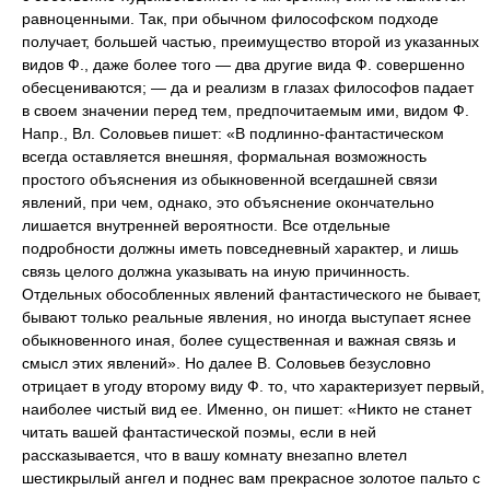
равноценными. Так, при обычном философском подходе
получает, большей частью, преимущество второй из указанных
видов Ф., даже более того — два другие вида Ф. совершенно
обесцениваются; — да и реализм в глазах философов падает
в своем значении перед тем, предпочитаемым ими, видом Ф.
Напр., Вл. Соловьев пишет: «В подлинно-фантастическом
всегда оставляется внешняя, формальная возможность
простого объяснения из обыкновенной всегдашней связи
явлений, при чем, однако, это объяснение окончательно
лишается внутренней вероятности. Все отдельные
подробности должны иметь повседневный характер, и лишь
связь целого должна указывать на иную причинность.
Отдельных обособленных явлений фантастического не бывает,
бывают только реальные явления, но иногда выступает яснее
обыкновенного иная, более существенная и важная связь и
смысл этих явлений». Но далее В. Соловьев безусловно
отрицает в угоду второму виду Ф. то, что характеризует первый,
наиболее чистый вид ее. Именно, он пишет: «Никто не станет
читать вашей фантастической поэмы, если в ней
рассказывается, что в вашу комнату внезапно влетел
шестикрылый ангел и поднес вам прекрасное золотое пальто с