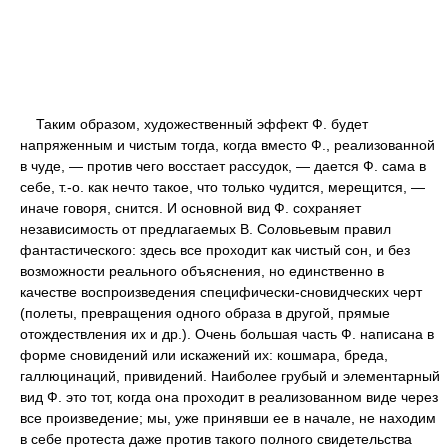
Таким образом, художественный эффект Ф. будет
напряженным и чистым тогда, когда вместо Ф., реализованной
в чуде, — против чего восстает рассудок, — дается Ф. сама в
себе, т.-о. как нечто такое, что только чудится, мерещится, —
иначе говоря, снится. И основной вид Ф. сохраняет
независимость от предлагаемых В. Соловьевым правил
фантастического: здесь все проходит как чистый сон, и без
возможности реального объяснения, но единственно в
качестве воспроизведения специфически-сновидческих черт
(полеты, превращения одного образа в другой, прямые
отождествления их и др.). Очень большая часть Ф. написана в
форме сновидений или искажений их: кошмара, бреда,
галлюцинаций, привидений. Наиболее грубый и элементарный
вид Ф. это тот, когда она проходит в реализованном виде через
все произведение; мы, уже принявши ее в начале, не находим
в себе протеста даже против такого полного свидетельства