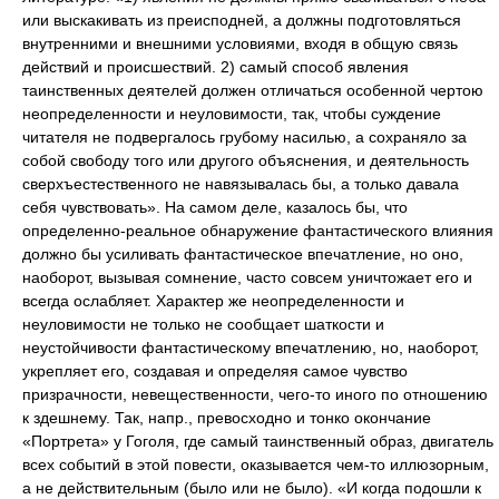
или выскакивать из преисподней, а должны подготовляться
внутренними и внешними условиями, входя в общую связь
действий и происшествий. 2) самый способ явления
таинственных деятелей должен отличаться особенной чертою
неопределенности и неуловимости, так, чтобы суждение
читателя не подвергалось грубому насилью, а сохраняло за
собой свободу того или другого объяснения, и деятельность
сверхъестественного не навязывалась бы, а только давала
себя чувствовать». На самом деле, казалось бы, что
определенно-реальное обнаружение фантастического влияния
должно бы усиливать фантастическое впечатление, но оно,
наоборот, вызывая сомнение, часто совсем уничтожает его и
всегда ослабляет. Характер же неопределенности и
неуловимости не только не сообщает шаткости и
неустойчивости фантастическому впечатлению, но, наоборот,
укрепляет его, создавая и определяя самое чувство
призрачности, невещественности, чего-то иного по отношению
к здешнему. Так, напр., превосходно и тонко окончание
«Портрета» у Гоголя, где самый таинственный образ, двигатель
всех событий в этой повести, оказывается чем-то иллюзорным,
а не действительным (было или не было). «И когда подошли к