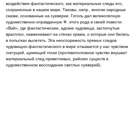
воздействия фантастического, как материальные следы его,
сохраненные в нашем мире. Таковы, напр., многие народные
сказки, основанные на суеверии. Гоголь дал великолепную
художественно-оправданную Ф. этого рода в своей повести:
«Вий», где фантастические, адские чудовища, застигнутые
врасплох, окаменевают на стенах храма, о которые они бились
в попытках вылететь. Эта неоспоримость прямых следов
чудовищно-фантастического в мире отзывается у нас чувством
гнетущей, щемящей тоски (противоположное чувство внушает
материальный след приветливых, райских существ в
художественном воссоздании светлых суеверий).