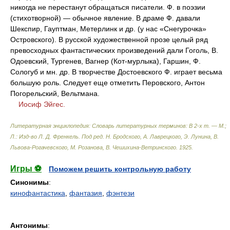
никогда не перестанут обращаться писатели. Ф. в поэзии
(стихотворной) — обычное явление. В драме Ф. давали
Шекспир, Гауптман, Метерлинк и др. (у нас «Снегурочка»
Островского). В русской художественной прозе целый ряд
превосходных фантастических произведений дали Гоголь, В.
Одоевский, Тургенев, Вагнер (Кот-мурлыка), Гаршин, Ф.
Сологуб и мн. др. В творчестве Достоевского Ф. играет весьма
большую роль. Следует еще отметить Перовского, Антон
Погорельский, Вельтмана.
Иосиф Эйгес.
Литературная энциклопедия: Словарь литературных терминов: В 2-х т. — М.;
Л.: Изд-во Л. Д. Френкель
.
Под ред. Н. Бродского, А. Лаврецкого, Э. Лунина, В.
Львова-Рогачевского, М. Розанова, В. Чешихина-Ветринского
.
1925
.
Игры ⚽
Поможем решить контрольную работу
Синонимы
:
кинофантастика
,
фантазия
,
фэнтези
Антонимы
: