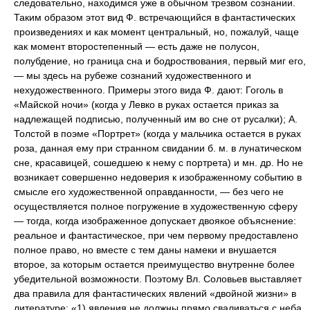
следовательно, находимся уже в обычном трезвом сознании.
Таким образом этот вид Ф. встречающийся в фантастических
произведениях и как момент центральный, но, пожалуй, чаще
как момент второстепенный — есть даже не полусон,
полубдение, но граница сна и бодроствования, первый миг его,
— мы здесь на рубеже сознаний художественного и
нехудожественного. Примеры этого вида Ф. дают: Гоголь в
«Майской ночи» (когда у Левко в руках остается приказ за
надлежащей подписью, полученный им во сне от русалки); А.
Толстой в поэме «Портрет» (когда у мальчика остается в руках
роза, данная ему при странном свидании б. м. в лунатическом
сне, красавицей, сошедшею к нему с портрета) и мн. др. Но не
возникает совершенно недоверия к изображенному событию в
смысле его художественной оправданности, — без чего не
осуществляется полное погружение в художественную сферу
— тогда, когда изображенное допускает двоякое объяснение:
реальное и фантастическое, при чем первому предоставлено
полное право, но вместе с тем даны намеки и внушается
второе, за которым остается преимущество внутренне более
убедительной возможности. Поэтому Вл. Соловьев выставляет
два правила для фантастических явлений «двойной жизни» в
литературе: «1) явления не должны прямо сваливаться с неба