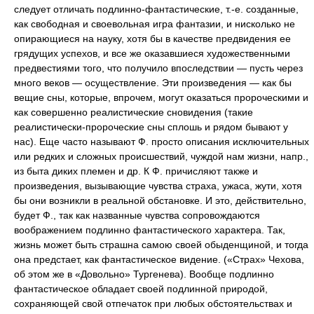
следует отличать подлинно-фантастические, т.-е. созданные,
как свободная и своевольная игра фантазии, и нисколько не
опирающиеся на науку, хотя бы в качестве предвидения ее
грядущих успехов, и все же оказавшиеся художественными
предвестиями того, что получило впоследствии — пусть через
много веков — осуществление. Эти произведения — как бы
вещие сны, которые, впрочем, могут оказаться пророческими и
как совершенно реалистические сновидения (такие
реалистически-пророческие сны сплошь и рядом бывают у
нас). Еще часто называют Ф. просто описания исключительных
или редких и сложных происшествий, чуждой нам жизни, напр.,
из быта диких племен и др. К Ф. причисляют также и
произведения, вызывающие чувства страха, ужаса, жути, хотя
бы они возникли в реальной обстановке. И это, действительно,
будет Ф., так как названные чувства сопровождаются
воображением подлинно фантастического характера. Так,
жизнь может быть страшна самою своей обыденщиной, и тогда
она предстает, как фантастическое видение. («Страх» Чехова,
об этом же в «Довольно» Тургенева). Вообще подлинно
фантастическое обладает своей подлинной природой,
сохраняющей свой отпечаток при любых обстоятельствах и