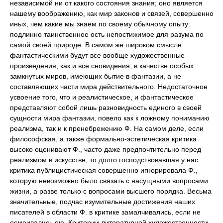
независимой ни от какого состояния знания; оно является
нашему воображению, как мир законов и связей, совершенно
иных, чем какие мы знаем по своему обычному опыту:
подлинно таинственное ость непостижимое для разума по
самой своей природе. В самом же широком смысле
фантастическими будут все вообще художественные
произведения, как и все сновидения, в качестве особых
замкнутых миров, имеющих бытие в фантазии, а не
составляющих части мира действительного. Недостаточное
усвоение того, что и реалистическое, и фантастическое
представляют собой лишь разновидность единого в своей
сущности мира фантазии, повело как к ложному пониманию
реализма, так и к пренебрежению Ф. На самом деле, если
философская, а также формально-эстетическая критика
высоко оценивают Ф., часто даже предпочтительно перед
реализмом в искусстве, то долго господствовавшая у нас
критика публицистическая совершенно игнорировала Ф.,
которую невозможно было связать с насущными вопросами
жизни, а разве только с вопросами высшего порядка. Весьма
значительные, подчас изумительные достижения наших
писателей в области Ф. в критике замалчивались, если не
осмеивались ею. Критерии литературной художественности