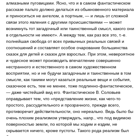
алмазными пуговицами. Ясно, что и в самом фантастическом
рассказе пальто должно делаться из обыкновенного материала
и приноситься не ангелом, а портным, — и лишь от сложной
связи этого явления с другими происшествиями — может
возникнуть тот загадочный или таинственный смысл, какого они
в отдельности не имеют». А между тем, как раз все это, т.-е.
полнейшая свобода от всех привычных реальных связей и
соотношений и составляет особое очарование большинства
сказок для детей и сказок для взрослых. При этом, невероятное
и чудесное может производить впечатление совершенно
нестранного и естественного в самом художественном
восприятии, но и не будучи загадочным и таинственным в том
смысле, как такими могут казаться реальные вещи и события,
сказочное есть, тем не менее, тоже подлинно-фантастическое,
— даже чистейший вид его. Фантастическое В. Соловьев
оправдывает тем, что «представление жизни, как чего-то
простого, рассудительного и прозрачного, прежде всего,
противоречит действительности, оно нереально. Ведь было бы
очень плохим реализмом утверждать, напр., что под видимою
поверхностью земли, по которой мы ходим и ездим, не
скрывается ничего, кроме пустоты. Такого рода реализм был