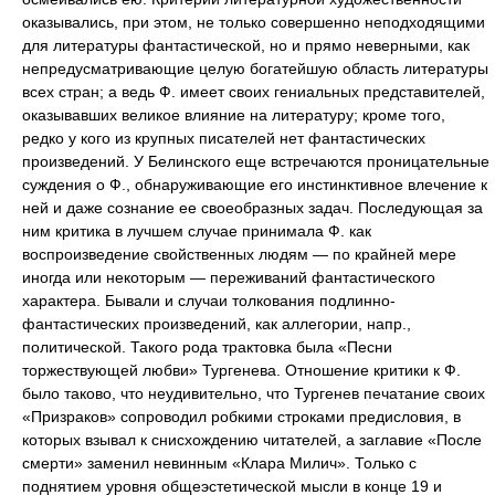
оказывались, при этом, не только совершенно неподходящими
для литературы фантастической, но и прямо неверными, как
непредусматривающие целую богатейшую область литературы
всех стран; а ведь Ф. имеет своих гениальных представителей,
оказывавших великое влияние на литературу; кроме того,
редко у кого из крупных писателей нет фантастических
произведений. У Белинского еще встречаются проницательные
суждения о Ф., обнаруживающие его инстинктивное влечение к
ней и даже сознание ее своеобразных задач. Последующая за
ним критика в лучшем случае принимала Ф. как
воспроизведение свойственных людям — по крайней мере
иногда или некоторым — переживаний фантастического
характера. Бывали и случаи толкования подлинно-
фантастических произведений, как аллегории, напр.,
политической. Такого рода трактовка была «Песни
торжествующей любви» Тургенева. Отношение критики к Ф.
было таково, что неудивительно, что Тургенев печатание своих
«Призраков» сопроводил робкими строками предисловия, в
которых взывал к снисхождению читателей, а заглавие «После
смерти» заменил невинным «Клара Милич». Только с
поднятием уровня общеэстетической мысли в конце 19 и